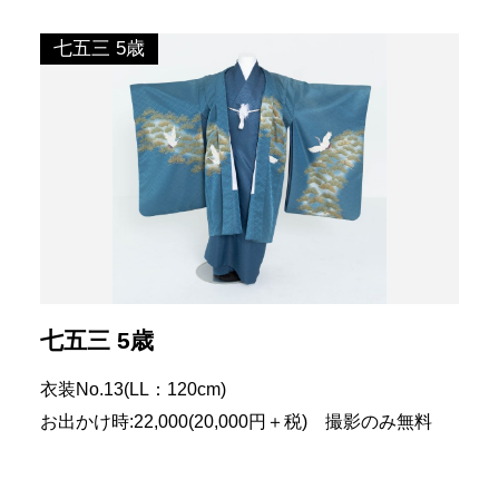
七五三 5歳
七五三 5歳
衣装No.13(LL：120cm)
お出かけ時:22,000(20,000円＋税) 撮影のみ無料