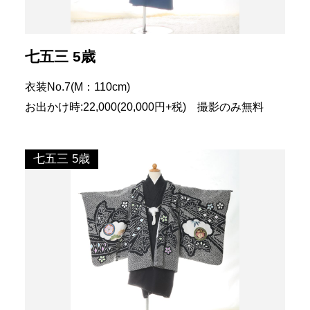
七五三 5歳
衣装No.7(M：110cm)
お出かけ時:22,000(20,000円+税) 撮影のみ無料
七五三 5歳