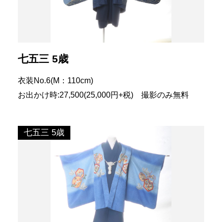
七五三 5歳
衣装No.6(M：110cm)
お出かけ時:27,500(25,000円+税) 撮影のみ無料
七五三 5歳