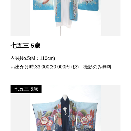
七五三 5歳
衣装No.5(M：110cm)
お出かけ時:33,000(30,000円+税) 撮影のみ無料
七五三 5歳