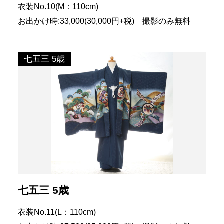
衣装No.10(M：110cm)
お出かけ時:33,000(30,000円+税) 撮影のみ無料
七五三 5歳
七五三 5歳
衣装No.11(L：110cm)