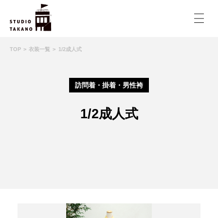
TOP
衣装一覧
1/2成人式
訪問着・掛着・男性袴
1/2成人式