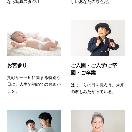
なら写真スタジオ
しいあなたの原点だ。
お宮参り
ご入園・ご入学/ご卒
園・ご卒業
笑顔が一ヶ所に集まる特別な
日に。人生で初めてのおめか
はじまりの日を撮ろう。未来
しを。
の君もみたがっている。